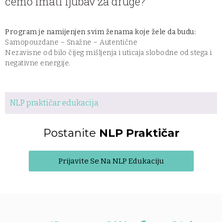
ćemo imati ljubav za druge?
Program je namijenjen svim ženama koje žele da budu:
Samopouzdane – Snažne – Autentične
Nezavisne od bilo čijeg mišljenja i uticaja slobodne od stega i
negativne energije.
NLP praktičar edukacija
Postanite
NLP Praktičar
Prijavite Se Na NLP Edukaciju