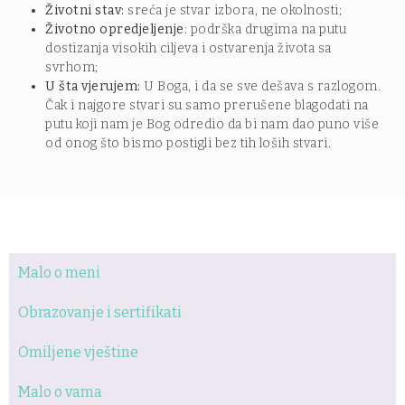
Životni stav:
sreća je stvar izbora, ne okolnosti;
Životno opredjeljenje
: podrška drugima na putu
dostizanja visokih ciljeva i ostvarenja života sa
svrhom;
U šta vjerujem:
U Boga, i da se sve dešava s razlogom.
Čak i najgore stvari su samo prerušene blagodati na
putu koji nam je Bog odredio da bi nam dao puno više
od onog što bismo postigli bez tih loših stvari.
Malo o meni
Obrazovanje i sertifikati
Omiljene vještine
Malo o vama