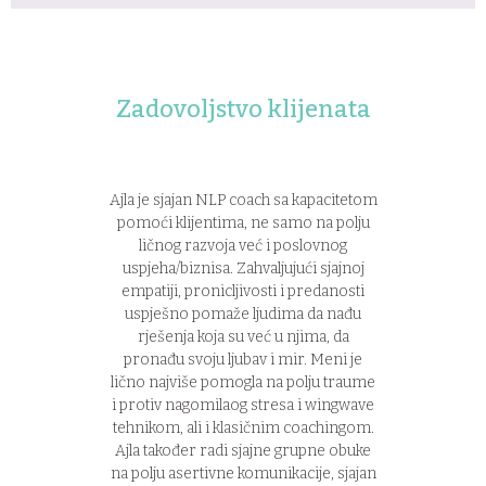
Zadovoljstvo klijenata
Ajla je sjajan NLP coach sa kapacitetom
U zivotu
pomoći klijentima, ne samo na polju
druzi
ličnog razvoja već i poslovnog
budem nj
uspjeha/biznisa. Zahvaljujući sjajnoj
je najvi
empatiji, pronicljivosti i predanosti
vratila
uspješno pomaže ljudima da nađu
volim i
rješenja koja su već u njima, da
prvo ost
pronađu svoju ljubav i mir. Meni je
U
lično najviše pomogla na polju traume
razumij
i protiv nagomilaog stresa i wingwave
rije
tehnikom, ali i klasičnim coachingom.
svakod
Ajla također radi sjajne grupne obuke
tome d
na polju asertivne komunikacije, sjajan
naaajbolj