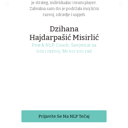
je strateg, individualac i team player.
tim sam 
Zahvalna sam što je podržala moj lični
jer ond
razvoj, zdravlje i uspjeh.
mi moze
negativ
Ajlu kao
Dzihana
Hajdarpašić Misirlić
Peat & NLP Coach, Savjetnik za
lični razvoj, Mr.sci soc.rad
Mr
Prijavite Se Na NLP Tečaj