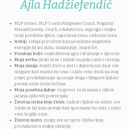
Ajla Hadžiefendić
NLP trener, NLP Coach,Wingwave Coach, Magistar
Menadžmenta, Coach, edukatorica, supruga i majka
troje predivne djece, zaposlena žena, radosna žena;
Hobiji:
šetnja prirodom koja poništava negativne
energije,hrani dušu, nadahnjuje, inspiriše;
Poseban hobi:
svakodnevna igra i druženje s djecom;
Moja svrha:
jačati žene i mlade na putu rasta i razvoja;
Moja misija:
živjeti život u vjeri i duhovnosti da je sve
moguće kad znamo ko smo i zašto smo dosli na ovaj
svijet; produbljivanje spoznaje Boga i Njegove ljubavi
prema svim živim bićima;
Moja posebna ljubav:
razgovor sa ženama s ciljem
jačanja njihovih potencijala;
Životna istina koju živim:
radost i ljubav su istine, sve
ostalo je laž koja nestaje kad spoznamo ko smo i zašto
smo tu gdje smo;
Životni moto:
mogu sve uz vjeru i ljubav koju
pronalazim u svakoj situaciji;