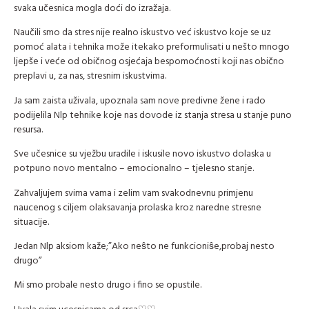
svaka učesnica mogla doći do izražaja.
Naučili smo da stres nije realno iskustvo već iskustvo koje se uz
pomoć alata i tehnika može itekako preformulisati u nešto mnogo
ljepše i veće od običnog osjećaja bespomoćnosti koji nas obično
preplavi u, za nas, stresnim iskustvima.
Ja sam zaista uživala, upoznala sam nove predivne žene i rado
podijelila Nlp tehnike koje nas dovode iz stanja stresa u stanje puno
resursa.
Sve učesnice su vježbu uradile i iskusile novo iskustvo dolaska u
potpuno novo mentalno – emocionalno – tjelesno stanje.
Zahvaljujem svima vama i zelim vam svakodnevnu primjenu
naucenog s ciljem olaksavanja prolaska kroz naredne stresne
situacije.
Jedan Nlp aksiom kaže;”Ako neŝto ne funkcioniŝe,probaj nesto
drugo”
Mi smo probale nesto drugo i fino se opustile.