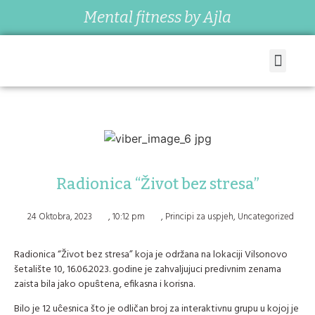
Mental fitness by Ajla
Radionica “Život bez stresa”
24 Oktobra, 2023
,
10:12 pm
,
Principi za uspjeh
,
Uncategorized
Radionica “Život bez stresa” koja je održana na lokaciji Vilsonovo
šetalište 10, 16.06.2023. godine je zahvaljujuci predivnim zenama
zaista bila jako opuŝtena, efikasna i korisna.
Bilo je 12 uĉesnica što je odličan broj za interaktivnu grupu u kojoj je