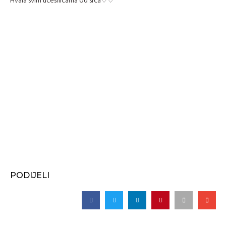
Hvala svim ucesnicama od srca♡♡
PODIJELI